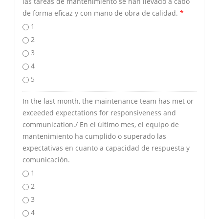
las tareas de mantenimiento se han llevado a cabo
de forma eficaz y con mano de obra de calidad.
*
1
2
3
4
5
In the last month, the maintenance team has met or
exceeded expectations for responsiveness and
communication./ En el último mes, el equipo de
mantenimiento ha cumplido o superado las
expectativas en cuanto a capacidad de respuesta y
comunicación.
1
2
3
4