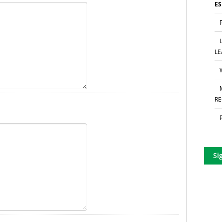
E
LE
RE
Si