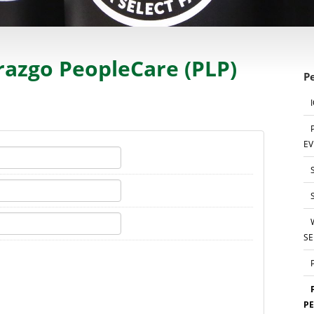
razgo PeopleCare (PLP)
P
EV
S
PE